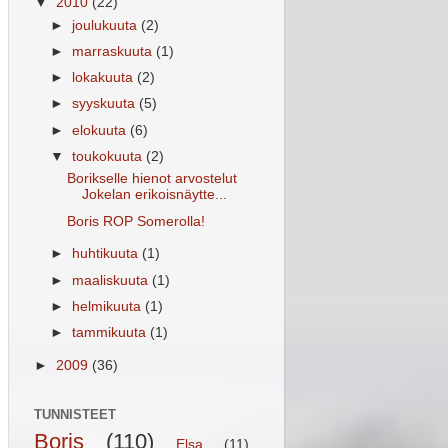
▼
2010
(22)
►
joulukuuta
(2)
►
marraskuuta
(1)
►
lokakuuta
(2)
►
syyskuuta
(5)
►
elokuuta
(6)
▼
toukokuuta
(2)
Borikselle hienot arvostelut
Jokelan erikoisnäytte...
Boris ROP Somerolla!
►
huhtikuuta
(1)
►
maaliskuuta
(1)
►
helmikuuta
(1)
►
tammikuuta
(1)
►
2009
(36)
TUNNISTEET
Boris
(110)
Elsa
(11)