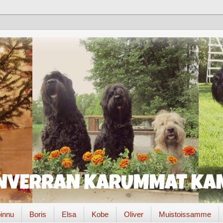
innu
Boris
Elsa
Kobe
Oliver
Muistoissamme