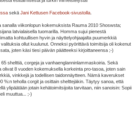
isesta esittämisestä ja turkin viimeistelystä!
issa
sekä
Jani Kettusen Facebook-sivustolla
.
la sanalla viikonlopun kokemuksista Rauma 2010 Shoswsta;
tsijana latvialaisella tuomarilla. Homma sujui pienestä
imatta kohtuullisen hyvin ja näyttelyohjaajalta puumerkkiä
valituksia ollut kuulunut. Onneksi pyörittävä toimitsija oli kokenut
s sata, joten käsi tiesi päivän päätteeksi kirjoittaneensa ;-)
65 shelttiä, corgeja ja vanhaenglanninlammaskoiria. Sekä
ija olivat 8 vuoden kokemuksella korkeinta pro-tasoa, joten sain
kkiä, vinkkejä ja todellisen taidonnäytteen. Nämä kaverukset
%:n teholla corgit ja osittain shelttejäkin. Täytyy sanoa, että
llä ylipäätään jotain kehätoimitsijoita tarvitaan, niin sanoisin: Sopii
i muuttua... ;-)