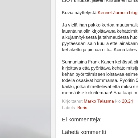
ISOT kiitokset jälleen Kirstille erinoma
Kuvia näyttelystä
Kennel Zornoin blog
Ja vielä ihan pakko kertoa muutamal
lauantaina olin kirjoittavana kehätoimi
alkujännityksestä ja tahmeudesta huol
pyytäessäni sain kuulla ettei ainakaan 
kehäkettu ja pinnaa riitti... Koiria lähe
Sunnuntaina Frank Kanen kehässä oli 
kirjoittava että pyörittävä kehätoimits
kehän pyörittämiseen loistavaa esimer
todella osasivat hommansa. Pyöritin 90 
kaikki, jotka ihmettelevät että miksi sie
mennä itse kokeilemaan! Saattaapi miel
Kirjoittanut
Marko Talasma
klo
20.24
Labels:
Boris
Ei kommentteja:
Lähetä kommentti