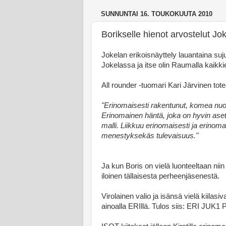
SUNNUNTAI 16. TOUKOKUUTA 2010
Borikselle hienot arvostelut Jo
Jokelan erikoisnäyttely lauantaina suj
Jokelassa ja itse olin Raumalla kaikki
All rounder -tuomari Kari Järvinen to
"Erinomaisesti rakentunut, komea nuor
Erinomainen häntä, joka on hyvin aset
malli. Liikkuu erinomaisesti ja erinoma
menestyksekäs tulevaisuus."
Ja kun Boris on vielä luonteeltaan niin
iloinen tällaisesta perheenjäsenestä.
Virolainen valio ja isänsä vielä kiilasi
ainoalla ERIllä. Tulos siis: ERI JU