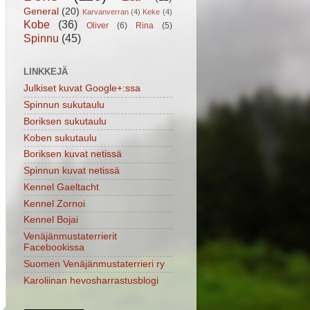
General
(20)
Karvanverran
(4)
Keke
(4)
Kobe
(36)
Oliver
(6)
Rina
(5)
Spinnu
(45)
LINKKEJÄ
Julkiset kuvat Google+:ssa
Spinnun sukutaulu
Boriksen sukutaulu
Koben sukutaulu
Boriksen kuvat netissä
Spinnun kuvat netissä
Kennel Gaeltacht
Kennel Zornoi
Kennel Bojai
Venäjänmustaterrierit
Facebookissa
Suomen Venäjänmustaterrieri ry
Karoliinan hevosharrastusblogi