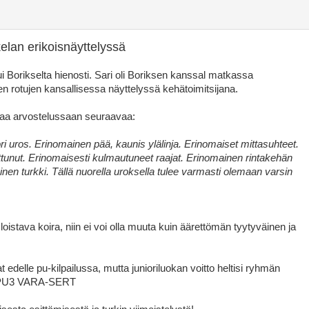
kelan erikoisnäyttelyssä
ui Borikselta hienosti. Sari oli Boriksen kanssal matkassa
en rotujen kansallisessa näyttelyssä kehätoimitsijana.
teaa arvostelussaan seuraavaa:
i uros. Erinomainen pää, kaunis ylälinja. Erinomaiset mittasuhteet.
tunut. Erinomaisesti kulmautuneet raajat. Erinomainen rintakehän
inen turkki. Tällä nuorella uroksella tulee varmasti olemaan varsin
 loistava koira, niin ei voi olla muuta kuin äärettömän tyytyväinen ja
vat edelle pu-kilpailussa, mutta junioriluokan voitto heltisi ryhmän
K1 PU3 VARA-SERT