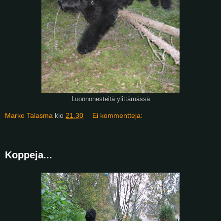
Luonnonesteitä ylittämässä
Marko Talasma
klo
21.30
Ei kommentteja:
Koppeja...