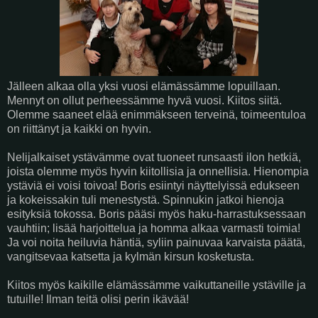
Jälleen alkaa olla yksi vuosi elämässämme lopuillaan.
Mennyt on ollut perheessämme hyvä vuosi. Kiitos siitä.
Olemme saaneet elää enimmäkseen terveinä, toimeentuloa
on riittänyt ja kaikki on hyvin.
Nelijalkaiset ystävämme ovat tuoneet runsaasti ilon hetkiä,
joista olemme myös hyvin kiitollisia ja onnellisia. Hienompia
ystäviä ei voisi toivoa! Boris esiintyi näyttelyissä edukseen
ja kokeissakin tuli menestystä. Spinnukin jatkoi hienoja
esityksiä tokossa. Boris pääsi myös haku-harrastuksessaan
vauhtiin; lisää harjoittelua ja homma alkaa varmasti toimia!
Ja voi noita heiluvia häntiä, syliin painuvaa karvaista päätä,
vangitsevaa katsetta ja kylmän kirsun kosketusta.
Kiitos myös kaikille elämässämme vaikuttaneille ystäville ja
tutuille! Ilman teitä olisi perin ikävää!