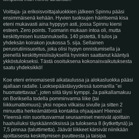
Voittaja- ja erikoisvoittajaluokkien jälkeen Spinnu pääsi
ensimmäisenä kehään. Hyvien tuoksujen häiritsemä kisa
eteni mukavasti aina hyppyyn asti, jossa Spinnu kiersi
esteen. Zero points. Tuomarin mukaan intoa oli, mutta
keskittymisen kustannuksella. 140 pistettä, II tulos ja
yhdeksän koirakon joukossa 5. sija. Sellainen
perusrutiinisuoritus, joka olisi hypyn onnistumisella ja
pienellä keskittymislisäyksellä hyvinkin saattanut kääntyä
ykköstulokseksi. Tästä osoituksena kokonaisvaikutuksesta
saatu yhdeksikkö!
Koe eteni erinomaisesti aikataulussa ja alokasluokka pääsi
ajallaan radalle. Luoksepäästävyydessä tuomarilla "ei
huomatettavaa", joten siitä täysi kymppi. Ja paikallamakuu
on Boriksella todella pomminvarma liike (tai
liikkumattomuus); yksi nopea vilkaisu sivulle ja sitten 2
minuuttia herkeämätöntä kontaktia ohjaajaan! Hienoa!
Yleensä niin suoritusvarmat seuraamiset menivät ajoittain
haahuiluksi täyskäännöksissä ja tuloksena 8 (kytkettynä) ja
7,5 pinnaa (taluttimetta). Jäävät liikkeet kärsivät niinikään
ajoittaisesta keskittymisen puutteesta ja taisipa