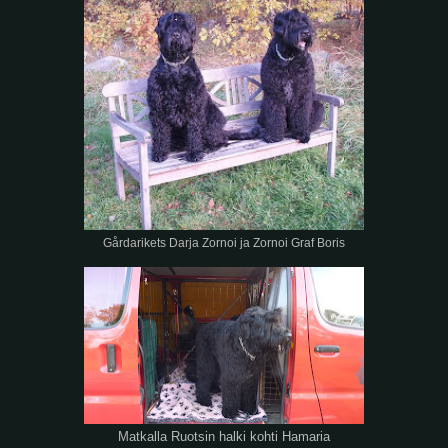
Gårdarikets Darja Zornoi ja Zornoi Graf Boris
Matkalla Ruotsin halki kohti Hamaria