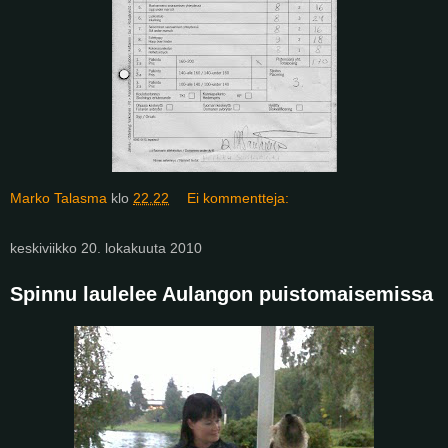
Marko Talasma
klo
22.22
Ei kommentteja:
keskiviikko 20. lokakuuta 2010
Spinnu laulelee Aulangon puistomaisemissa