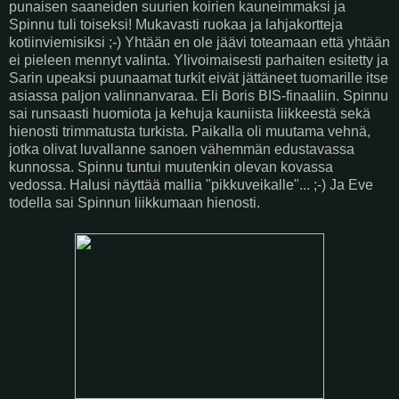
punaisen saaneiden suurien koirien kauneimmaksi ja
Spinnu tuli toiseksi! Mukavasti ruokaa ja lahjakortteja
kotiinviemisiksi ;-) Yhtään en ole jäävi toteamaan että yhtään
ei pieleen mennyt valinta. Ylivoimaisesti parhaiten esitetty ja
Sarin upeaksi puunaamat turkit eivät jättäneet tuomarille itse
asiassa paljon valinnanvaraa. Eli Boris BIS-finaaliin. Spinnu
sai runsaasti huomiota ja kehuja kauniista liikkeestä sekä
hienosti trimmatusta turkista. Paikalla oli muutama vehnä,
jotka olivat luvallanne sanoen vähemmän edustavassa
kunnossa. Spinnu tuntui muutenkin olevan kovassa
vedossa. Halusi näyttää mallia "pikkuveikalle"... ;-) Ja Eve
todella sai Spinnun liikkumaan hienosti.