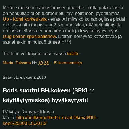
Menee melkein mainostamisen puolelle, mutta pakko tässä
on hehkuttaa eilen tuoreen blu-ray -soittimeni pyörittämää
Up - Kohti korkeuksia
-leffaa. Ai miksikö koirablogissa pitäisi
moisesta olla innoissaan? No juuri siksi, että nelijalkaisilla
on tässä leffassa erinomainen rooli ja levyltä löytyy myös
Dug-koiran spesiaalishow
. Erittäin hersyvää katsottavaa ja
saa ainakin minulta 5 tähteä *****!
Trailerin voi käydä katsomassa
täältä
.
Marko Talasma
klo
10.28
Ei kommentteja:
tiistai 31. elokuuta 2010
Boris suoritti BH-kokeen (SPKL:n
käyttäytymiskoe) hyväksytysti!
Päivitys: Runsaasti kuvia
täällä:
http://hmlkennelkerho.kuvat.fi/kuvat/BH-
koe%252031.8.2010/