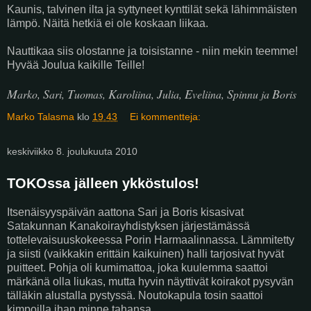
Kaunis, talvinen ilta ja syttyneet kynttilät sekä lähimmäisten
lämpö. Näitä hetkiä ei ole koskaan liikaa.
Nauttikaa siis olostanne ja toisistanne - niin mekin teemme!
Hyvää Joulua kaikille Teille!
M
S
T
K
J
E
S
B
arko,
ari,
uomas,
aroliina,
ulia,
veliina,
pinnu ja
oris
Marko Talasma
klo
19.43
Ei kommentteja:
keskiviikko 8. joulukuuta 2010
TOKOssa jälleen ykköstulos!
Itsenäisyyspäivän aattona Sari ja Boris kisasivat
Satakunnan Kanakoirayhdistyksen järjestämässä
tottelevaisuuskokeessa Porin Harmaalinnassa. Lämmitetty
ja siisti (vaikkakin erittäin kaikuinen) halli tarjosivat hyvät
puitteet. Pohja oli kumimattoa, joka kuulemma saattoi
märkänä olla liukas, mutta hyvin näyttivät koirakot pysyvän
tälläkin alustalla pystyssä. Noutokapula tosin saattoi
kimpoilla ihan minne tahansa...