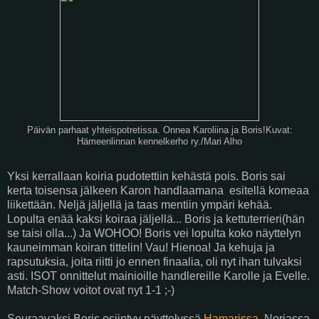
Päivän parhaat yhteispotretissa. Onnea Karoliina ja Boris!Kuvat:
Hämeenlinnan kennelkerho ry./Mari Alho
Yksi kerrallaan koiria pudotettiin kehästä pois. Boris sai
kerta toisensa jälkeen Karon handlaamana esitellä komeaa
liikettään. Neljä jäljellä ja taas mentiin ympäri kehää.
Lopulta enää kaksi koiraa jäljellä... Boris ja kettuterrieri(hän
se taisi olla...) Ja WOHOO! Boris vei lopulta koko näyttelyn
kauneimman koiran tittelin! Vau! Hienoa! Ja kehuja ja
rapsutuksia, joita riitti jo ennen finaalia, oli nyt ihan tulvaksi
asti. ISOT onnittelut mainioille handlereille Karolle ja Evelle.
Match-Show voitot ovat nyt 1-1 ;-)
Seuraavaksi Boris esiintyy näyttelyssä
Hamarissa
, Norjassa