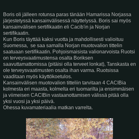
Boris oli jälleen rotunsa paras tänään Hamarissa Norjassa
järjestetyssä kansainvälisessä näyttelyssä. Boris sai myös
kansainvälisen sertifikaatin eli Cacib'in ja Norjan
sertifikaatin.
Kun Boris täyttää kaksi vuotta ja mahdollisesti valioituu
Suomessa, se saa samalla Norjan muotovalion tittelin
saatuaan sertifikaatin. Pohjoismaisista valionarvoista Ruotsi
on terveysvaatimustensa osalta Boriksen
saavuttamattomissa (pitäisi olla terveet lonkat), Tanskasta en
ole terveysvaatimusten osalta ihan varma. Ruotsissa
vaaditaan myös käyttökoetulos.
Kansainvälisen muotovalion titteliin tarvitaan 4 CACIBia
kolmesta eri maasta, kolmelta eri tuomarilta ja ensimmäisen
ja viimeisen CACIBin vastaanottamisen välissä pitää olla
yksi vuosi ja yksi päivä.
Ohessa kuvamateriaalia matkan varrelta.