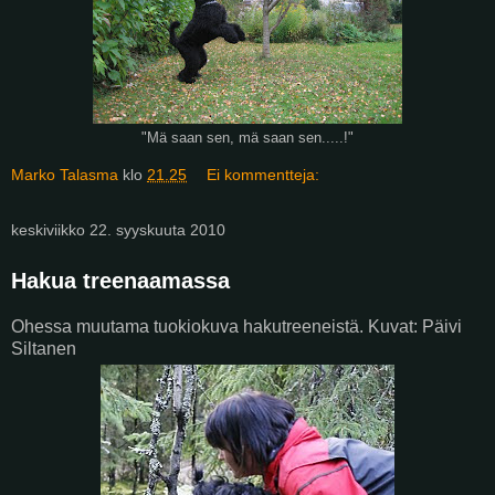
"Mä saan sen, mä saan sen.....!"
Marko Talasma
klo
21.25
Ei kommentteja:
keskiviikko 22. syyskuuta 2010
Hakua treenaamassa
Ohessa muutama tuokiokuva hakutreeneistä. Kuvat: Päivi
Siltanen