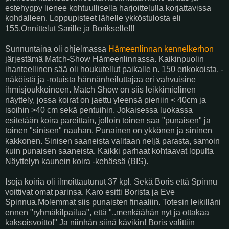
estehyppy lienee kohtuullisella harjoittelulla korjattavissa
kohdalleen. Loppupisteet lähelle ykköstulosta eli
155.Onnittelut Sarille ja Borikselle!!!
Sunnuntaina oli ohjelmassa
Hämeenlinnan kennelkerhon
järjestämä Match-Show Hämeenlinnassa. Kaikinpuolin
ihanteellinen sää oli houkutellut paikalle n. 150 erikokoista, -
näköistä ja -rotuista hännänheiluttajaa eri vahvuisine
ihmisjoukkoineen. Match Show on siis leikkimielinen
näyttely, jossa koirat on jaettu yleensä pieniin < 40cm ja
isoihin >40 cm sekä pentuihin. Jokaisessa luokassa
esitetään koira pareittain, jolloin toinen saa "punaisen" ja
toinen "sinisen" nauhan. Punainen on ykkönen ja sininen
kakkonen. Sinisen saaneista valitaan neljä parasta, samoin
kuin punaisen saaneista. Kaikki parhaat kohtaavat lopulta
Näyttelyn kaunein koira -kehässä (BIS).
Isoja koiria oli ilmoittautunut 37 kpl. Sekä Boris että Spinnu
voittivat omat parinsa. Karo esitti Borista ja Eve
Spinnua.Molemmat siis punaisten finaaliin. Totesin leikilläni
ennen "ryhmäkilpailua", että "..menkäähän nyt ja ottakaa
kaksoisvoitto!" Ja niinhän siinä kävikin! Boris valittiin