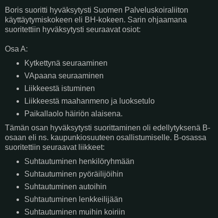
Boris suoritti hyväksytysti Suomen Palveluskoiraliiton
käyttäytymiskokeen eli BH-kokeen. Sarin ohjaamana
suoritettiin hyväksytysti seuraavat osiot:
Osa A:
Kytkettynä seuraaminen
VApaana seuraaminen
Liikkeestä istuminen
Liikkeestä maahanmeno ja luoksetulo
Paikallaolo häiriön alaisena.
Tämän osan hyväksytysti suorittaminen oli edellytyksenä B-
osaan eli ns. kaupunkiosuuteen osallistumiselle. B-osassa
suoritettiin seuraavat liikkeet:
Suhtautuminen henkilöryhmään
Suhtautuminen pyöräilijöihin
Suhtautuminen autoihin
Suhtautuminen lenkkeilijään
Suhtautuminen muihin koiriin