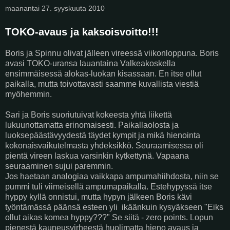
maanantai 27. syyskuuta 2010
TOKO-avaus ja kaksoisvoitto!!!
Boris ja Spinnu olivat jälleen vireessä viikonloppuna. Boris
avasi TOKO-uransa lauantaina Valkeakoskella
ensimmäisessä alokas-luokan kisassaan. En itse ollut
paikalla, mutta toivottavasti saamme kuvallista viestiä
myöhemmin.
Sari ja Boris suoriutuivat kokeesta yhtä liikettä
lukuunottamatta erinomaisesti. Paikallaolosta ja
luoksepäästävyydestä täydet kympit ja mikä hienointa
kokonaisvaikutelmasta yhdeksikkö. Seuraamisessa oli
pientä vireen laskua varsinkin kytkettynä. Vapaana
seuraaminen sujui paremmin.
Jos haetaan analogiaa vaikkapa ampumahiihdosta, niin se
pummi tuli viimeisellä ampumapaikalla. Estehypyssä itse
hyppy kyllä onnistui, mutta hypyn jälkeen Boris kävi
työntämässä päänsä esteen yli ikäänkuin kysyäkseen "Eiks
ollut aikas komea hyppy???" Se siitä - zero points. Lopun
pienestä kauneusvirheestä huolimatta hieno avaus ja