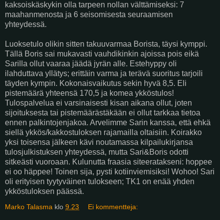
kaksoiskäskykin olla tarpeen nollan välttämiseksi: 7
maahanmenosta ja 6 seisomisesta seuraamisen
yhteydessä.
Luoksetulo olikin sitten takuuvarmaa Borista, täysi kymppi.
Tällä Boris sai mukavasti vauhdikinkin ajoissa pois eikä
Sarilla ollut vaaraa jäädä jyrän alle. Estehyppy oli
ilahduttava yllätys; erittäin varma ja terävä suoritus tarjoili
täyden kympin. Kokonaisvaikutus sekin hyvä 8,5. Eli
pistemäärä yhteensä 170,5 ja komea ykköstulos!
Tulospalvelua ei varsinaisesti kisan aikana ollut, joten
sijoituksesta tai pistemäärästäkään ei ollut tarkkaa tietoa
ennen palkintojenjakoa. Arvelimme Sarin kanssa, että ehkä
siellä ykkös/kakkostuloksen rajamailla oltaisiin. Koirakko
yksi toisensa jälkeen kävi noutamassa kilpailukirjansa
tulosjulkistuksen yhteydessä, mutta Sari&Boris odotti
sitkeästi vuoroaan. Kulunutta fraasia siteeratakseni: hoppee
ei oo häppee! Toinen sija, pysti kotiinviemisiksi! Wohoo! Sari
oli erityisen tyytyväinen tulokseen; TK1 on enää yhden
ykköstuloksen päässä.
Marko Talasma
klo
9.23
Ei kommentteja: