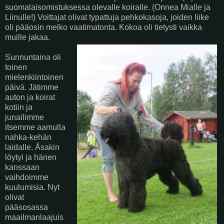
suomalaisomistuksessa olevalle koiralle. (Onnea Mialle ja
Liinulle!) Voittajat olivat typattuja pehkokasoja, joiden liike
oli pääosin melko vaatimatonta. Kokoa oli tietysti vaikka
muille jakaa.
Sunnuntaina oli
toinen
mielenkiintoinen
päivä. Jätimme
auton ja koirat
kotiin ja
junailimme
itsemme aamulla
nahka-kehän
laidalle. Åsakin
löytyi ja hänen
kanssaan
vaihdoimme
kuulumisia. Nyt
olivat
pääsosassa
maailmanlaajuis