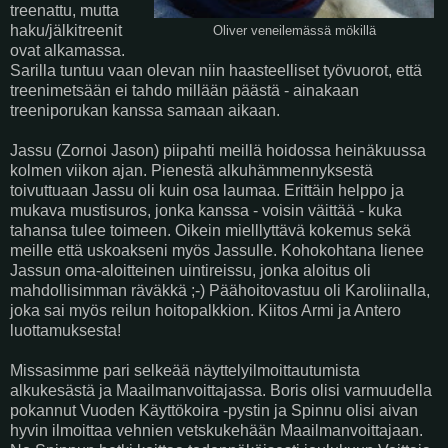
treenattu, mutta
haku/jälkitreenit
Oliver veneilemässä mökillä
ovat alkamassa.
Sarilla tuntuu vaan olevan niin haasteelliset työvuorot, että
treenimetsään ei tahdo millään päästä - ainakaan
treeniporukan kanssa samaan aikaan.
Jassu (Zornoi Jason) piipahti meillä hoidossa heinäkuussa
kolmen viikon ajan. Pienestä alkuhämmennyksestä
toivuttuaan Jassu oli kuin osa laumaa. Erittäin helppo ja
mukava mustisuros, jonka kanssa - voisin väittää - kuka
tahansa tulee toimeen. Oikein mielllyttävä kokemus sekä
meille että uskoakseni myös Jassulle. Kohokohtana lienee
Jassun oma-aloitteinen uintireissu, jonka aloitus oli
mahdollisimman räväkkä ;-) Päähoitovastuu oli Karoliinalla,
joka sai myös reilun hoitopalkkion. Kiitos Armi ja Antero
luottamuksesta!
Missasimme pari selkeää näyttelyilmoittautumista
alkukesästä ja Maailmanvoittajassa. Boris olisi varmuudella
pokannut Vuoden Käyttökoira -pystin ja Spinnu olisi aivan
hyvin ilmoittaa vehnien vetskukehään Maailmanvoittajaan.