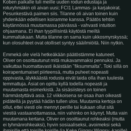
Koben paikalle tuli meille uuden rodun edustaja ja
roturyhmäkin oli aivan uusi; FCI1 Lammas- ja karjakoirat.
Pesunkestävä paimen siis. Tilanne oli aivan toinen kuin
yhdenkään edellisen koiramme kanssa. Päätös tehtiin
käytännössä muutamassa päivässä - vahvasti intuition
ohjaamana. Ei ihan tyypillisintä käytöstä meiltä
kummaltakaan. Mutta tilanne on sama kuin ukkosmyrskyssä;
kun olosuhteet ovat otolliset syntyy sääilmiöitä. Niin nytkin.
Emmekä ole vielä hetkeäkään päätöstämme katuneet.
Oliver on osoittautunut mitä mukavammaksi pennuksi. Ja
vaikuttaa huomattavasti ikäistään "fiksummalta". Toki sillä on
koirapentumaiset piirteensä, mutta puheet nopeasti
oppivasta, älykkäästä rodusta eivät taida olla ihan tuulesta
temmattuja. Asiat on opittu kyllä todella nopeasti ja
muutamasta esimerkistä. Ja sisäsiisteys on toinen
hämmästyttävä asia. 12 viikkoisena se osaa ihan oikeasti
pidätellä ja pyytää hädän tullen ulos. Muutamia kertoja on
ollut, ettei viesti ole mennyt perille tai kukaan ollut sitä
viestiä vastaanottamassa, niin vahinko on käynyt. Mutta vain
muutamana kertana. Oliver on osoittaunut rohkeaksi (mutta
ei tyhmänrohkeaksi), hyvin sosiaaliseksi, avoimeksi sekä
ihmisille että toisille koirille (ja Keke Giggsy Wiggsy -kanille)