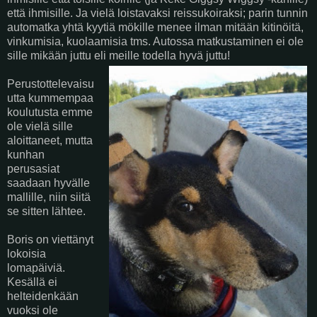
että ihmisille. Ja vielä loistavaksi reissukoiraksi; parin tunnin
automatka yhtä kyytiä mökille menee ilman mitään kitinöitä,
vinkumisia, kuolaamisia tms. Autossa matkustaminen ei ole
sille mikään juttu eli meille todella hyvä juttu!
Perustottelevaisu
utta kummempaa
koulutusta emme
ole vielä sille
aloittaneet, mutta
kunhan
perusasiat
saadaan hyvälle
mallille, niin siitä
se sitten lähtee.
Boris on viettänyt
lokoisia
lomapäiviä.
Kesällä ei
helteidenkään
vuoksi ole