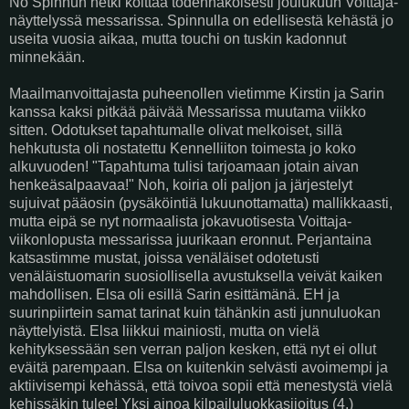
No Spinnun hetki koittaa todennäköisesti joulukuun Voittaja-
näyttelyssä messarissa. Spinnulla on edellisestä kehästä jo
useita vuosia aikaa, mutta touchi on tuskin kadonnut
minnekään.
Maailmanvoittajasta puheenollen vietimme Kirstin ja Sarin
kanssa kaksi pitkää päivää Messarissa muutama viikko
sitten. Odotukset tapahtumalle olivat melkoiset, sillä
hehkutusta oli nostatettu Kennelliiton toimesta jo koko
alkuvuoden! "Tapahtuma tulisi tarjoamaan jotain aivan
henkeäsalpaavaa!" Noh, koiria oli paljon ja järjestelyt
sujuivat pääosin (pysäköintiä lukuunottamatta) mallikkaasti,
mutta eipä se nyt normaalista jokavuotisesta Voittaja-
viikonlopusta messarissa juurikaan eronnut. Perjantaina
katsastimme mustat, joissa venäläiset odotetusti
venäläistuomarin suosiollisella avustuksella veivät kaiken
mahdollisen. Elsa oli esillä Sarin esittämänä. EH ja
suurinpiirtein samat tarinat kuin tähänkin asti junnuluokan
näyttelyistä. Elsa liikkui mainiosti, mutta on vielä
kehityksessään sen verran paljon kesken, että nyt ei ollut
eväitä parempaan. Elsa on kuitenkin selvästi avoimempi ja
aktiivisempi kehässä, että toivoa sopii että menestystä vielä
kehissäkin tulee! Yksi ainoa kilpailuluokkasijoitus (4.)