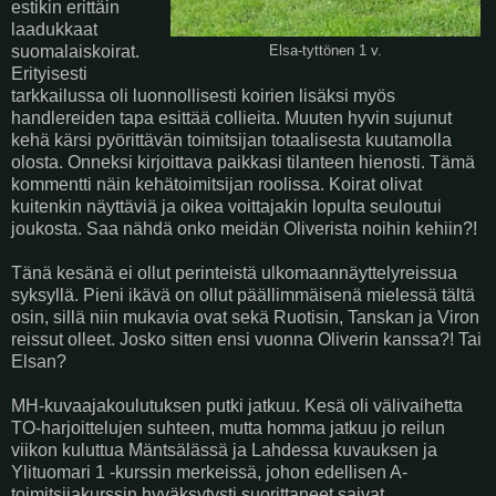
estikin erittäin
laadukkaat
suomalaiskoirat.
Elsa-tyttönen 1 v.
Erityisesti
tarkkailussa oli luonnollisesti koirien lisäksi myös
handlereiden tapa esittää collieita. Muuten hyvin sujunut
kehä kärsi pyörittävän toimitsijan totaalisesta kuutamolla
olosta. Onneksi kirjoittava paikkasi tilanteen hienosti. Tämä
kommentti näin kehätoimitsijan roolissa. Koirat olivat
kuitenkin näyttäviä ja oikea voittajakin lopulta seuloutui
joukosta. Saa nähdä onko meidän Oliverista noihin kehiin?!
Tänä kesänä ei ollut perinteistä ulkomaannäyttelyreissua
syksyllä. Pieni ikävä on ollut päällimmäisenä mielessä tältä
osin, sillä niin mukavia ovat sekä Ruotisin, Tanskan ja Viron
reissut olleet. Josko sitten ensi vuonna Oliverin kanssa?! Tai
Elsan?
MH-kuvaajakoulutuksen putki jatkuu. Kesä oli välivaihetta
TO-harjoittelujen suhteen, mutta homma jatkuu jo reilun
viikon kuluttua Mäntsälässä ja Lahdessa kuvauksen ja
Ylituomari 1 -kurssin merkeissä, johon edellisen A-
toimitsijakurssin hyväksytysti suorittaneet saivat