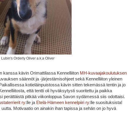
Lubin's Orderly Oliver a.k.a Oliver
kanssa kävin Orimattilassa Kennelliiton
MH-kuvaajakoulutuksen
vauksen säännöt ja -järjestämisohjeet sekä Kennelliiton yleinen
aikallisessa kotieläinpuistossa kävin sitten tekemässä tentin ja jo
elliitosta, että tentti oli hyväksytysti suoritettu ja paikka
i perättäistä pitkää viikonloppua Savon sydämessä siis odottaisi.
aterrierit ry
:lle ja
Etelä-Hämeen kennelpiiri ry
:lle suosituksista!
uutta. Motivaatio on ainakin ihan tapissa ja sehän on jo hyvä