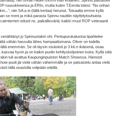
ttamatta), niin onhan niiden trimmi ihan erilainen. Spinnu patsasteli
ROP-ruusukkeensa ja ERIn, mutta kuten T.Eerola totesi: "No onhan
n...", niin SA:a ei (tällä kertaa) herunut. Toisaalta emme kyllä
an se meni ja mikä parasta Spinnu nauttiin näyttelytouhuista
 cairnterrieri edusti ns. paikallisväriä; kaikki muut ROP veteraanit
venähtänyt jo Spinnustakin ohi. Pentupurukalustoa tipahtelee
ämättä vähän hassulta lähes hampaattomana. Oliver on todella
ältä enemmän. Se oli täysin sisäsiisti jo 3 kk:n ikäisenä, osaa
kasvaa hyvin ja on kaikin puolin kehityskelpoinen koira. Kyllä siitä
rakin tuli avattua Kaupunginpuiston Match Showssa. Hienosti
show-puoli jäi vielä vähän vähemmälle ja se patsastelu antaa vielä
ästi tällä osastolla veljeään edellä.