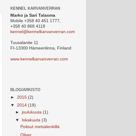
KENNEL KARVANVERRAN
Marko ja Sari Talasma
Mobile +358 40 451 1777,
+358 40 868 4118
kennel@kennelkarvanverran.com
Tuusalantie 11
FI-13300 Hämeenlinna, Finland
www.kennelkarvanverran.com
BLOGIARKISTO
►
2015
(2)
▼
2014
(19)
►
joulukuuta
(1)
▼
lokakuuta
(3)
Poitsut metsälenkillä
Oliver