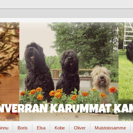
innu
Boris
Elsa
Kobe
Oliver
Muistoissamme