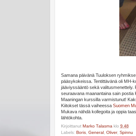
Samana päivänä Tuuloksen ryhmiksen 
pääsykokeissa. Tentittävänä oli MH-ku
jääviyssääntö sekä valitusmenettely. P
seuraavana maanantaina sain postia Kenn
Maaningan kurssilla varmistunut! Kaks
Kiitokset tässä vaiheessa
Suomen Must
Mukava nähdä kollegoita ja oppia taas 
lähtökohta.
Kirjoittanut
Marko Talasma
klo
9.48
Labels:
Boris
,
General
,
Oliver
,
Spinnu