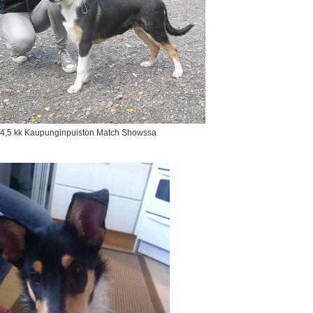
 4,5 kk Kaupunginpuiston Match Showssa