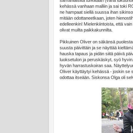
samanlaisilta turkiltaan (väriä lukuuno
kehässä vanhaan malliin ja sai toki 
ne hampaat siellä suussa ihan sikinsoki
mitään odottaneetkaan, joten hienostih
edelleenkin! Mielenkiintoista, että vain
olivat muilta paikkakunnilta.
Pikkuinen Oliver on säkänsä puolesta 
suusta päivittäin ja se näyttää kielt
hauska tapaus ja pidän siitä päivä päiv
luoksetulon ja peruskäskyt, syö hyvin, 
hyvän harrastuskoiran saa. Näyttelyu
Oliver käyttäytyi kehässä - joskin se 
odottaa itseään. Siskonsa Olga oli selv