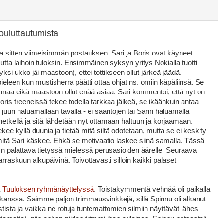
ouluttautumista
sa sitten viimeisimmän postauksen. Sari ja Boris ovat käyneet
utta laihoin tuloksin. Ensimmäinen syksyn yritys Nokialla tuotti
si ukko jäi maastoon), ettei tottikseen ollut järkeä jäädä.
eleen kun mustisherra päätti ottaa ohjat ns. omiin käpäliinsä. Se
nnaa eikä maastoon ollut enää asiaa. Sari kommentoi, että nyt on
Boris treeneissä tekee todella tarkkaa jälkeä, se ikäänkuin antaa
juuri haluamallaan tavalla - ei sääntöjen tai Sarin haluamalla
hetkellä ja sitä lähdetään nyt ottamaan haltuun ja korjaamaan.
kee kyllä duunia ja tietää mitä siltä odotetaan, mutta se ei keskity
 mitä Sari käskee. Ehkä se motivaatio laskee siinä samalla. Tässä
On palattava tietyssä mielessä perusasioiden äärelle. Seuraava
askuun alkupäivinä. Toivottavasti silloin kaikki palaset
ä
Tuuloksen ryhmänäyttelyssä
. Toistakymmentä vehnää oli paikalla
 kanssa. Saimme paljon trimmausvinkkejä, sillä Spinnu oli alkanut
tista ja vaikka ne rotuja tuntemattomien silmiin näyttävät lähes