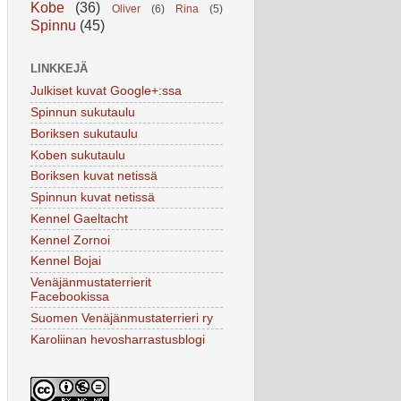
Kobe
(36)
Oliver
(6)
Rina
(5)
Spinnu
(45)
LINKKEJÄ
Julkiset kuvat Google+:ssa
Spinnun sukutaulu
Boriksen sukutaulu
Koben sukutaulu
Boriksen kuvat netissä
Spinnun kuvat netissä
Kennel Gaeltacht
Kennel Zornoi
Kennel Bojai
Venäjänmustaterrierit
Facebookissa
Suomen Venäjänmustaterrieri ry
Karoliinan hevosharrastusblogi