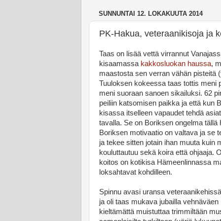
SUNNUNTAI 12. LOKAKUUTA 2014
PK-Hakua, veteraanikisoja ja k
Taas on lisää vettä virrannut Vanajas
kisaamassa
kakkosluokan haussa
, m
maastosta sen verran vähän pisteitä (yk
Tuuloksen kokeessa taas tottis meni pi
meni suoraan sanoen sikailuksi. 62 pi
peiliin katsomisen paikka ja että kun 
kisassa itselleen vapaudet tehdä asiat 
tavalla. Se on Boriksen ongelma tällä 
Boriksen motivaatio on valtava ja se te
ja tekee sitten jotain ihan muuta kuin
kouluttautuu sekä koira että ohjaaja. 
koitos on kotikisa Hämeenlinnassa marr
loksahtavat kohdilleen.
Spinnu avasi uransa veteraanikehiss
ja oli taas mukava jubailla vehnäväen
kieltämättä muistuttaa trimmiltään mus