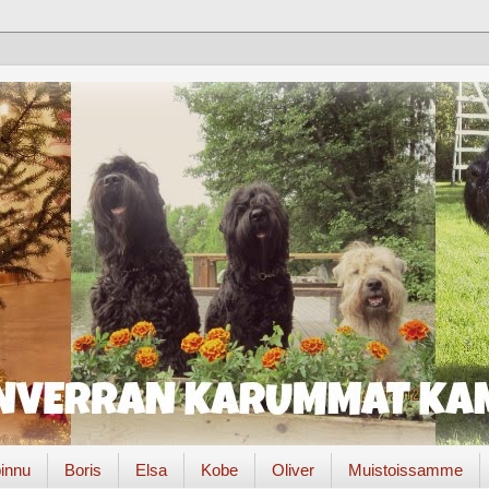
innu
Boris
Elsa
Kobe
Oliver
Muistoissamme