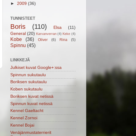
►
2009
(36)
TUNNISTEET
Boris
(110)
Elsa
(11)
General
(20)
Karvanverran
(4)
Keke
(4)
Kobe
(36)
Oliver
(6)
Rina
(5)
Spinnu
(45)
LINKKEJÄ
Julkiset kuvat Google+:ssa
Spinnun sukutaulu
Boriksen sukutaulu
Koben sukutaulu
Boriksen kuvat netissä
Spinnun kuvat netissä
Kennel Gaeltacht
Kennel Zornoi
Kennel Bojai
Venäjänmustaterrierit