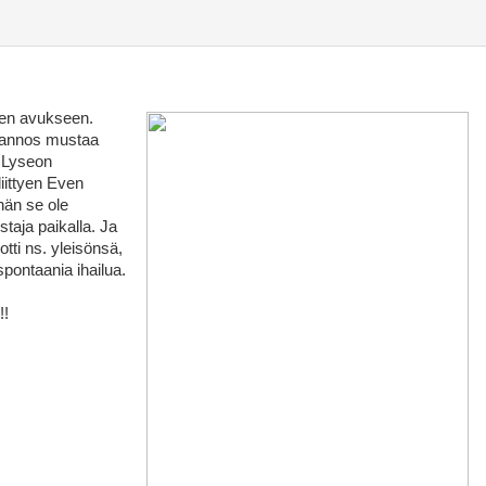
Even avukseen.
o annos mustaa
 Lyseon
liittyen Even
hän se ole
staja paikalla. Ja
otti ns. yleisönsä,
 spontaania ihailua.
!!