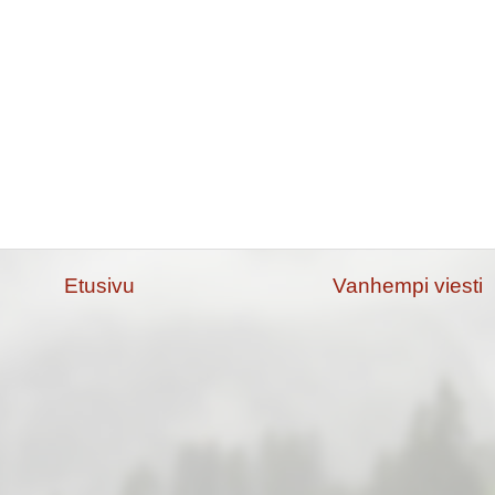
Etusivu
Vanhempi viesti