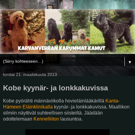
▼
torstai 21. maaliskuuta 2013
Kobe kyynär- ja lonkkakuvissa
Kobe pyörähti männäviikolla hovieläinlääkärillä
Kanta-
Hämeen Eläinklinikalla
kyynär- ja lonkkakuvissa. Maallikon
silmiin näyttivät suhteellisen siisteiltä. Jäädään
odottelemaan
Kennelliiton
lausuntoa.