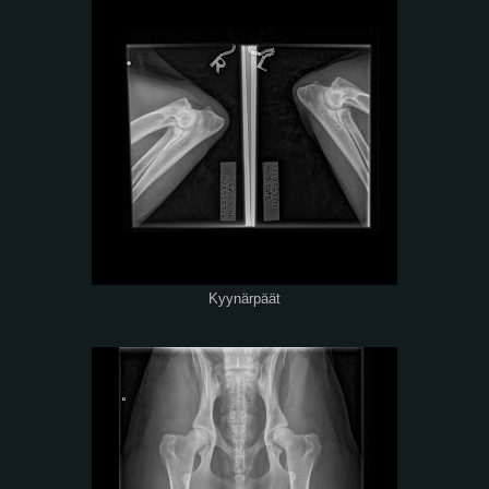
Kyynärpäät